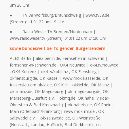
um 20 Uhr
● TV 38 Wolfsburg/Braunschweig | www.tv38.de
(Stream): 11.01.22 um 19 Uhr
● Radio Weser TV Bremen/Nordenham |
www.radioweser.tv (Stream): 01.01.22 um 21:20 Uhr
sowie bundesweit bei folgenden Bürgersendern:
ALEX Berlin | alex-berlin.de, Fernsehen in Schwerin |
fernsehen-in-schwerin.de , OK4 Neuwied | ok4.tv/neuwied
, OK4 Koblenz | ok4.tv/koblenz , OK Flensburg |
okflensburg.de, OK Kassel | www.mok-kassel.de, OK
Kaiserslautern ok-kl.de, OK Kiel | okkiel.de, OK Mainz |
ok-mainz.de, OK Magdeburg | ok-magdeburg.de, OK
Merseburg-Querfurt e.V. | okmq.de, OK naheTV (Idar-
Oberstein & Bad Kreuznach) | ok-nahetv.de, OK Rhein-
Main (Offenbach/Frankfurt)| www.mok-rm.de , OK
Salzwedel e.V. | ok-salzwedel.de, OK Weinstraße
(Neustadt, Landau, Haßloch, Bad Dürkheim)| ok-