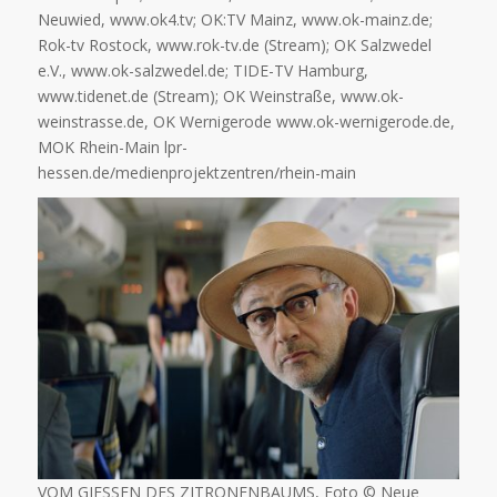
Neuwied, www.ok4.tv; OK:TV Mainz, www.ok-mainz.de;
Rok-tv Rostock, www.rok-tv.de (Stream); OK Salzwedel
e.V., www.ok-salzwedel.de; TIDE-TV Hamburg,
www.tidenet.de (Stream); OK Weinstraße, www.ok-
weinstrasse.de, OK Wernigerode www.ok-wernigerode.de,
MOK Rhein-Main lpr-
hessen.de/medienprojektzentren/rhein-main
VOM GIESSEN DES ZITRONENBAUMS, Foto © Neue