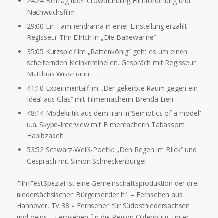
24:24 Beitrag über Crowdfunding,Filmförderung und
Nachwuchsfilm
29:00 Ein Familiendrama in einer Einstellung erzählt
Regisseur Tim Ellrich in „Die Badewanne“
35:05 Kurzspielfilm „Rattenkönig“ geht es um einen
scheiternden Kleinkriminellen. Gespräch mit Regisseur
Matthias Wissmann
41:10 Experimentalfilm „Der gekerbte Raum gegen ein
Ideal aus Glas“ mit Filmemacherin Brenda Lien
48:14 Modekritik aus dem Iran in“Semiotics of a model“
u.a. Skype-Interview mit Filmemacherin Tabassom
Habibzadeh
53:52 Schwarz-Weiß-Poetik: „Den Regen im Blick“ und
Gespräch mit Simon Schneckenburger
FilmFestSpezial ist eine Gemeinschaftsproduktion der drei
niedersächsischen Bürgersender h1 – Fernsehen aus
Hannover, TV 38 – Fernsehen für Südostniedersachsen
und oeins – Fernsehen für die Region Oldenburg, unter