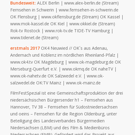
Bundesweit:
ALEX Berlin | www.alex-berlin.de (Stream)
Fernsehen in Schwerin | www.fernsehen-in-schwerin.de
OK Flensburg | www.okflensburg.de (Stream) OK Kassel |
www.mok-kassel.de OK Kiel | www.okkiel.de (Stream)
Rok-tv Rostock | www.rok-tv.de TIDE-TV Hamburg |
www.tidenet.de (Stream)
erstmals 2017
OK4 Neuwied // OK´s aus Adenau,
Andernach und Koblenz im nördlichen Rheinland-Pfalz |
www.ok4.tv OK Magdeburg | www.ok-magdeburg.de OK
Merseburg-Querfurt e.V. | www.okmq.de OK naheTV |
www.ok-nahetv.de OK Salzwedel e.V. | www.ok-
salzwedel.de OK:TV Mainz | www.ok-mainz.de
FilmFestSpezial ist eine Gemeinschaftsproduktion der drei
niedersächsischen Bürgersender h1 – Fernsehen aus
Hannover, TV 38 – Fernsehen für Südostniedersachsen
und oeins – Fernsehen für die Region Oldenburg, unter
Beteiligung des Landesverbandes Bürgermedien
Niedersachsen (LBM) und des Film & Medienbüros
Niedersachsen (FMB). Gefördert wird das Projekt aus