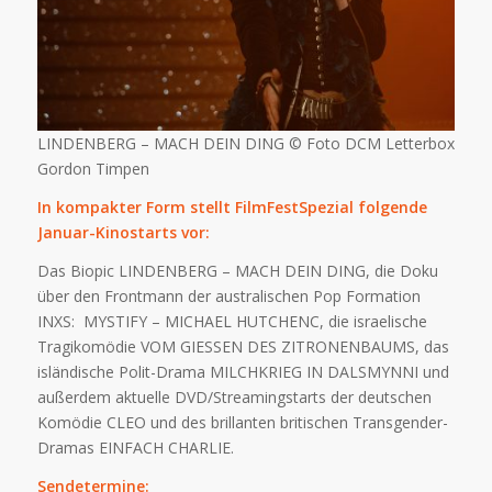
LINDENBERG – MACH DEIN DING © Foto DCM Letterbox
Gordon Timpen
In kompakter Form stellt FilmFestSpezial folgende
Januar-Kinostarts vor:
Das Biopic LINDENBERG – MACH DEIN DING, die Doku
über den Frontmann der australischen Pop Formation
INXS: MYSTIFY – MICHAEL HUTCHENC, die israelische
Tragikomödie VOM GIESSEN DES ZITRONENBAUMS, das
isländische Polit-Drama MILCHKRIEG IN DALSMYNNI und
außerdem aktuelle DVD/Streamingstarts der deutschen
Komödie CLEO und des brillanten britischen Transgender-
Dramas EINFACH CHARLIE.
Sendetermine: