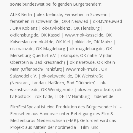
sowie bundesweit bei folgenden Bürgersendern:
ALEX Berlin | alex-berlin.de, Fernsehen in Schwerin |
fernsehen-in-schwerin.de , OK4 Neuwied | ok4.tv/neuwied
, OK4 Koblenz | ok4.tv/koblenz , OK Flensburg |
okflensburg.de, OK Kassel | www.mok-kassel.de, OK
Kaiserslautern ok-kl.de, OK Kiel | okkiel.de, OK Mainz |
ok-mainz.de, OK Magdeburg | ok-magdeburg.de, OK
Merseburg-Querfurt e.V. | okmq.de, OK naheTV (Idar-
Oberstein & Bad Kreuznach) | ok-nahetv.de, OK Rhein-
Main (Offenbach/Frankfurt)| www.mok-rm.de , OK
Salzwedel e.V. | ok-salzwedel.de, OK Weinstraße
(Neustadt, Landau, Haßloch, Bad Dürkheim) | ok-
weinstrasse.de, OK Wernigerode | ok.wernigerode.de, rok-
tv Rostock | rok-tv.de, TIDE-TV Hamburg | tidenet.de
FilmFestSpezial ist eine Produktion des Bürgersender h1 –
Fernsehen aus Hannover unter Beteiligung des Film &
Medienbüros Niedersachsen (FMB). Gefördert wird das
Projekt aus Mitteln der nordmedia – Film- und