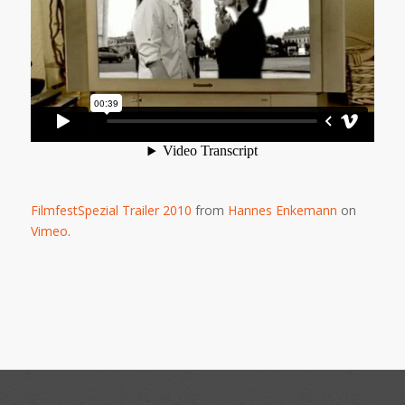
FilmfestSpezial Trailer 2010
from
Hannes Enkemann
on
Vimeo
.