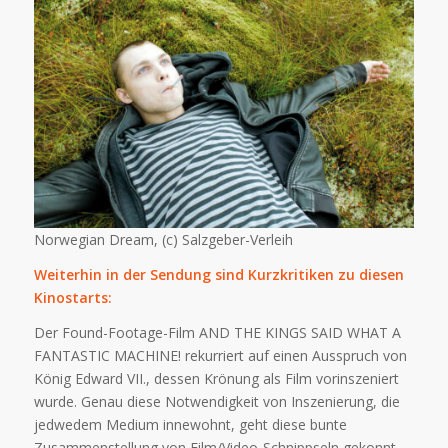
Norwegian Dream, (c) Salzgeber-Verleih
Weiterhin in der Sendung sind Kurzkritiken zu diesen
Kinostarts:
Der Found-Footage-Film AND THE KINGS SAID WHAT A
FANTASTIC MACHINE! rekurriert auf einen Ausspruch von
König Edward VII., dessen Krönung als Film vorinszeniert
wurde. Genau diese Notwendigkeit von Inszenierung, die
jedwedem Medium innewohnt, geht diese bunte
Zusammenstellung von Film/Video-Schnippseln gekonnt