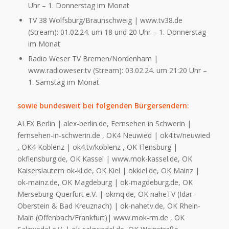
Uhr – 1. Donnerstag im Monat
TV 38 Wolfsburg/Braunschweig | www.tv38.de
(Stream): 01.02.24. um 18 und 20 Uhr – 1. Donnerstag
im Monat
Radio Weser TV Bremen/Nordenham |
www.radioweser.tv (Stream): 03.02.24. um 21:20 Uhr –
1. Samstag im Monat
sowie bundesweit bei folgenden Bürgersendern:
ALEX Berlin | alex-berlin.de, Fernsehen in Schwerin |
fernsehen-in-schwerin.de , OK4 Neuwied | ok4.tv/neuwied
, OK4 Koblenz | ok4.tv/koblenz , OK Flensburg |
okflensburg.de, OK Kassel | www.mok-kassel.de, OK
Kaiserslautern ok-kl.de, OK Kiel | okkiel.de, OK Mainz |
ok-mainz.de, OK Magdeburg | ok-magdeburg.de, OK
Merseburg-Querfurt e.V. | okmq.de, OK naheTV (Idar-
Oberstein & Bad Kreuznach) | ok-nahetv.de, OK Rhein-
Main (Offenbach/Frankfurt)| www.mok-rm.de , OK