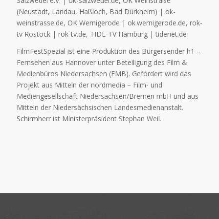
Salzwedel e.V. | ok-salzwedel.de, OK Weinstraße
(Neustadt, Landau, Haßloch, Bad Dürkheim) | ok-
weinstrasse.de, OK Wernigerode | ok.wernigerode.de, rok-
tv Rostock | rok-tv.de, TIDE-TV Hamburg | tidenet.de
FilmFestSpezial ist eine Produktion des Bürgersender h1 –
Fernsehen aus Hannover unter Beteiligung des Film &
Medienbüros Niedersachsen (FMB). Gefördert wird das
Projekt aus Mitteln der nordmedia – Film- und
Mediengesellschaft Niedersachsen/Bremen mbH und aus
Mitteln der Niedersächsischen Landesmedienanstalt.
Schirmherr ist Ministerpräsident Stephan Weil.