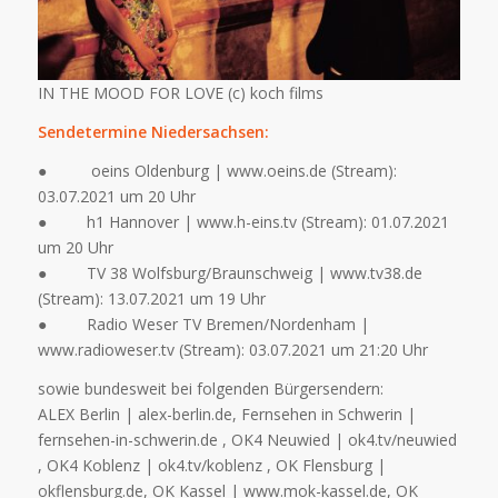
IN THE MOOD FOR LOVE (c) koch films
Sendetermine Niedersachsen:
● oeins Oldenburg | www.oeins.de (Stream):
03.07.2021 um 20 Uhr
● h1 Hannover | www.h-eins.tv (Stream): 01.07.2021
um 20 Uhr
● TV 38 Wolfsburg/Braunschweig | www.tv38.de
(Stream): 13.07.2021 um 19 Uhr
● Radio Weser TV Bremen/Nordenham |
www.radioweser.tv (Stream): 03.07.2021 um 21:20 Uhr
sowie bundesweit bei folgenden Bürgersendern:
ALEX Berlin | alex-berlin.de, Fernsehen in Schwerin |
fernsehen-in-schwerin.de , OK4 Neuwied | ok4.tv/neuwied
, OK4 Koblenz | ok4.tv/koblenz , OK Flensburg |
okflensburg.de, OK Kassel | www.mok-kassel.de, OK