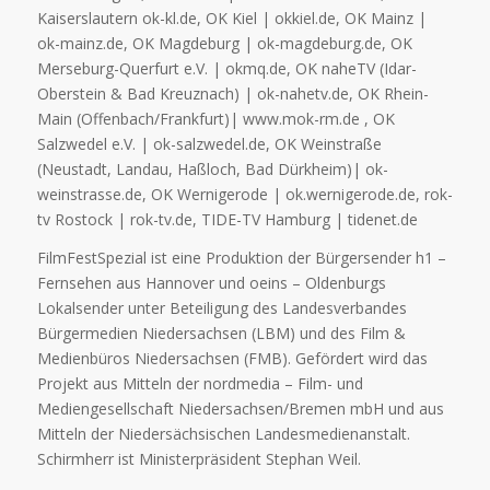
Kaiserslautern ok-kl.de, OK Kiel | okkiel.de, OK Mainz |
ok-mainz.de, OK Magdeburg | ok-magdeburg.de, OK
Merseburg-Querfurt e.V. | okmq.de, OK naheTV (Idar-
Oberstein & Bad Kreuznach) | ok-nahetv.de, OK Rhein-
Main (Offenbach/Frankfurt)| www.mok-rm.de , OK
Salzwedel e.V. | ok-salzwedel.de, OK Weinstraße
(Neustadt, Landau, Haßloch, Bad Dürkheim)| ok-
weinstrasse.de, OK Wernigerode | ok.wernigerode.de, rok-
tv Rostock | rok-tv.de, TIDE-TV Hamburg | tidenet.de
FilmFestSpezial ist eine Produktion der Bürgersender h1 –
Fernsehen aus Hannover und oeins – Oldenburgs
Lokalsender unter Beteiligung des Landesverbandes
Bürgermedien Niedersachsen (LBM) und des Film &
Medienbüros Niedersachsen (FMB). Gefördert wird das
Projekt aus Mitteln der nordmedia – Film- und
Mediengesellschaft Niedersachsen/Bremen mbH und aus
Mitteln der Niedersächsischen Landesmedienanstalt.
Schirmherr ist Ministerpräsident Stephan Weil.