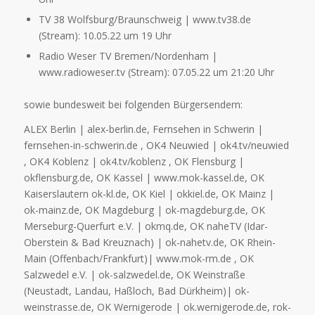
TV 38 Wolfsburg/Braunschweig | www.tv38.de
(Stream): 10.05.22 um 19 Uhr
Radio Weser TV Bremen/Nordenham |
www.radioweser.tv (Stream): 07.05.22 um 21:20 Uhr
sowie bundesweit bei folgenden Bürgersendern:
ALEX Berlin | alex-berlin.de, Fernsehen in Schwerin |
fernsehen-in-schwerin.de , OK4 Neuwied | ok4.tv/neuwied
, OK4 Koblenz | ok4.tv/koblenz , OK Flensburg |
okflensburg.de, OK Kassel | www.mok-kassel.de, OK
Kaiserslautern ok-kl.de, OK Kiel | okkiel.de, OK Mainz |
ok-mainz.de, OK Magdeburg | ok-magdeburg.de, OK
Merseburg-Querfurt e.V. | okmq.de, OK naheTV (Idar-
Oberstein & Bad Kreuznach) | ok-nahetv.de, OK Rhein-
Main (Offenbach/Frankfurt)| www.mok-rm.de , OK
Salzwedel e.V. | ok-salzwedel.de, OK Weinstraße
(Neustadt, Landau, Haßloch, Bad Dürkheim)| ok-
weinstrasse.de, OK Wernigerode | ok.wernigerode.de, rok-