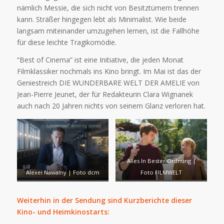
nämlich Messie, die sich nicht von Besitztümern trennen
kann. Sträßer hingegen lebt als Minimalist. Wie beide
langsam miteinander umzugehen lernen, ist die Fallhöhe
für diese leichte Tragikomödie.
“Best of Cinema” ist eine Initiative, die jeden Monat
Filmklassiker nochmals ins Kino bringt. Im Mai ist das der
Geniestreich DIE WUNDERBARE WELT DER AMELIE von
Jean-Pierre Jeunet, der für Redakteurin Clara Wignanek
auch nach 20 Jahren nichts von seinem Glanz verloren hat.
Alles In Bester Ordnung |
Alexei Nawalny | Foto dcm
Foto FILMWELT
Weiterhin in der Sendung sind Kurzberichte dieser
Kino- und Heimkinostarts: