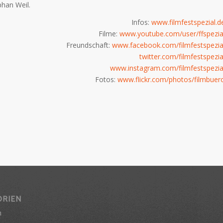
phan Weil.
Infos:
www.filmfestspezial.d
Filme:
www.youtube.com/user/ffspezia
Freundschaft:
www.facebook.com/filmfestspezia
twitter.com/filmfestspezia
www.instagram.com/filmfestspezia
Fotos:
www.flickr.com/photos/filmbuer
ORIEN
n