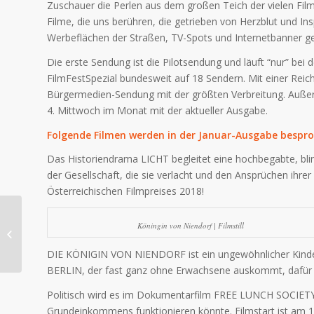
Zuschauer die Perlen aus dem großen Teich der vielen Film
Filme, die uns berühren, die getrieben von Herzblut und Ins
Werbeflächen der Straßen, TV-Spots und Internetbanner g
Die erste Sendung ist die Pilotsendung und läuft “nur” bei
FilmFestSpezial bundesweit auf 18 Sendern. Mit einer Reich
Bürgermedien-Sendung mit der größten Verbreitung. Auße
4. Mittwoch im Monat mit der aktueller Ausgabe.
Folgende Filmen werden in der Januar-Ausgabe bespro
Das Historiendrama LICHT begleitet eine hochbegabte, blin
der Gesellschaft, die sie verlacht und den Ansprüchen ihrer
Österreichischen Filmpreises 2018!
Sendung vom up and coming
Köningin von Niendorf | Filmstill
Festival
DIE KÖNIGIN VON NIENDORF ist ein ungewöhnlicher Kinde
BERLIN, der fast ganz ohne Erwachsene auskommt, dafür mi
Politisch wird es im Dokumentarfilm FREE LUNCH SOCIETY,
Grundeinkommens funktionieren könnte. Filmstart ist am 1