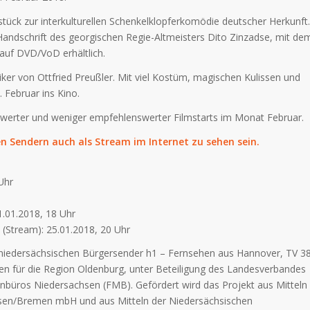
ck zur interkulturellen Schenkelklopferkomödie deutscher Herkunft.
Handschrift des georgischen Regie-Altmeisters Dito Zinzadse, mit de
 auf DVD/VoD erhältlich.
iker von Ottfried Preußler. Mit viel Kostüm, magischen Kulissen und
 Februar ins Kino.
werter und weniger empfehlenswerter Filmstarts im Monat Februar.
en Sendern auch als Stream im Internet zu sehen sein.
Uhr
1.01.2018, 18 Uhr
(Stream): 25.01.2018, 20 Uhr
i niedersächsischen Bürgersender h1 – Fernsehen aus Hannover, TV 3
n für die Region Oldenburg, unter Beteiligung des Landesverbandes
büros Niedersachsen (FMB). Gefördert wird das Projekt aus Mitteln
hsen/Bremen mbH und aus Mitteln der Niedersächsischen