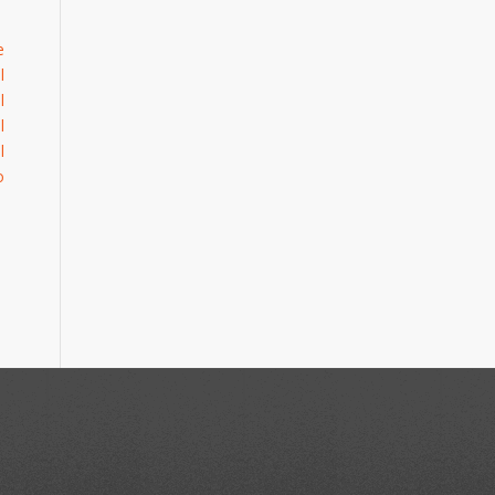
e
l
l
l
l
o