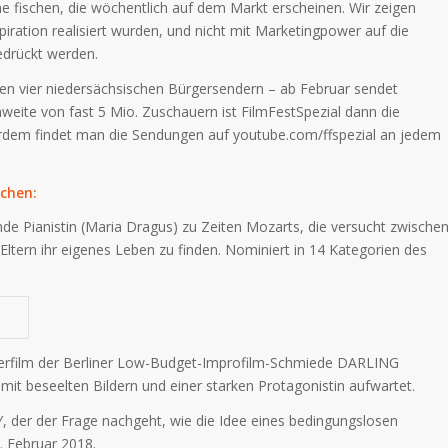
e fischen, die wöchentlich auf dem Markt erscheinen. Wir zeigen
piration realisiert wurden, und nicht mit Marketingpower auf die
edrückt werden.
 den vier niedersächsischen Bürgersendern – ab Februar sendet
weite von fast 5 Mio. Zuschauern ist FilmFestSpezial dann die
rdem findet man die Sendungen auf youtube.com/ffspezial an jedem
chen:
de Pianistin (Maria Dragus) zu Zeiten Mozarts, die versucht zwische
 Eltern ihr eigenes Leben zu finden. Nominiert in 14 Kategorien des
rfilm der Berliner Low-Budget-Improfilm-Schmiede DARLING
t beseelten Bildern und einer starken Protagonistin aufwartet.
 der der Frage nachgeht, wie die Idee eines bedingungslosen
. Februar 2018.