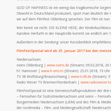
GOD OF HAPINESS ist ein wenig das tragikomische Gegenstü
Obwohl in Deutschland produziert, spürt man deutlich die 
wir auf dem Filmfest Oldenburg sprachen. Der Film ist nun
Wer kennt sie nicht: DIE KLEINE HEXE, der Kinderbuchklass
Karoline Herfurth in der Hauptrolle kommt sie endlich am 1.
Außerdem in der Sendung: unser Kurzüberblick empfehlens
FilmFestSpezial wird ab 25. Januar 2017 bei den meist
Niedersachsen:
oeins Oldenburg |
www.oeins.de
(Stream): 09.02.2018, 20 
h1 Hannover |
www.h-eins.tv
(Stream): 25.01.2018, 19 Uhr
TV 38 Wolfsburg/Braunschweig |
www.tv38.de
(Stream): 3
Radio Weser TV Bremen/Nordenham |
www.radioweser.tv
FilmFestSpezial ist eine Gemeinschaftsproduktion der dre
– Fernsehen für Südostniedersachsen und oeins – Fernsehe
Bürgermedien Niedersachsen (LBM) und des Film & Medien
der nordmedia – Film- und Mediengesellschaft Niedersac