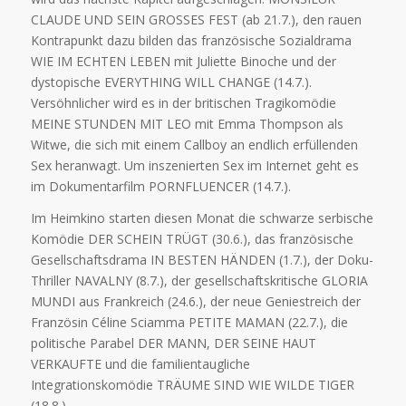
CLAUDE UND SEIN GROSSES FEST (ab 21.7.), den rauen
Kontrapunkt dazu bilden das französische Sozialdrama
WIE IM ECHTEN LEBEN mit Juliette Binoche und der
dystopische EVERYTHING WILL CHANGE (14.7.).
Versöhnlicher wird es in der britischen Tragikomödie
MEINE STUNDEN MIT LEO mit Emma Thompson als
Witwe, die sich mit einem Callboy an endlich erfüllenden
Sex heranwagt. Um inszenierten Sex im Internet geht es
im Dokumentarfilm PORNFLUENCER (14.7.).
Im Heimkino starten diesen Monat die schwarze serbische
Komödie DER SCHEIN TRÜGT (30.6.), das französische
Gesellschaftsdrama IN BESTEN HÄNDEN (1.7.), der Doku-
Thriller NAVALNY (8.7.), der gesellschaftskritische GLORIA
MUNDI aus Frankreich (24.6.), der neue Geniestreich der
Französin Céline Sciamma PETITE MAMAN (22.7.), die
politische Parabel DER MANN, DER SEINE HAUT
VERKAUFTE und die familientaugliche
Integrationskomödie TRÄUME SIND WIE WILDE TIGER
(18.8.).