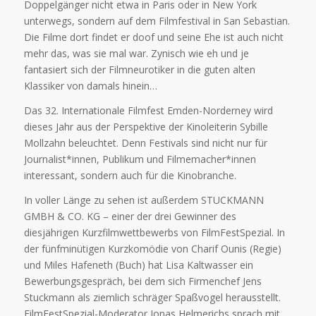
Doppelgänger nicht etwa in Paris oder in New York
unterwegs, sondern auf dem Filmfestival in San Sebastian.
Die Filme dort findet er doof und seine Ehe ist auch nicht
mehr das, was sie mal war. Zynisch wie eh und je
fantasiert sich der Filmneurotiker in die guten alten
Klassiker von damals hinein…
Das 32. Internationale Filmfest Emden-Norderney wird
dieses Jahr aus der Perspektive der Kinoleiterin Sybille
Mollzahn beleuchtet. Denn Festivals sind nicht nur für
Journalist*innen, Publikum und Filmemacher*innen
interessant, sondern auch für die Kinobranche.
In voller Länge zu sehen ist außerdem STUCKMANN
GMBH & CO. KG – einer der drei Gewinner des
diesjährigen Kurzfilmwettbewerbs von FilmFestSpezial. In
der fünfminütigen Kurzkomödie von Charif Ounis (Regie)
und Miles Hafeneth (Buch) hat Lisa Kaltwasser ein
Bewerbungsgespräch, bei dem sich Firmenchef Jens
Stuckmann als ziemlich schräger Spaßvogel herausstellt.
FilmFestSpezial-Moderator Jonas Helmerichs sprach mit