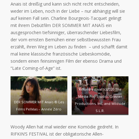
Anais ist dreißig und kann sich nicht recht entscheiden,
weder im Leben, noch in der Liebe – nur abhängig will sie
auf keinen Fall sein. Charline Bourgeois-Tacquet gelingt
mit ihrem Debütfilm DER SOMMER MIT ANAÏS ein
ausgesprochen tiefsinniger, überraschender Liebesfilm,
der vom ernsten Bemühen einer selbstbewussten Frau
erzählt, ihren Weg im Leben zu finden – und schafft damit
mal keine klassische französische Liebeskomödie,
sondern einen feinsinnigen Film der ebenso Drama und
“Late Coming-of-Age” ist.
RifkinsFestival (c)2020 The
Media Pro Studio, Gravier
DER SOMMER MIT Anais © Les
Productions, Inc, and Wildside
Films Pelléas – Année Zéro
S.L.R.
Woody Allen hat mal wieder eine Komödie gedreht. In
RIFKIN’S FESTIVAL ist der obligatorische Allen-