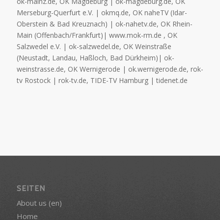
ok-mainz.de, OK Magdeburg | ok-magdeburg.de, OK
Merseburg-Querfurt e.V. | okmq.de, OK naheTV (Idar-
Oberstein & Bad Kreuznach) | ok-nahetv.de, OK Rhein-
Main (Offenbach/Frankfurt)| www.mok-rm.de , OK
Salzwedel e.V. | ok-salzwedel.de, OK Weinstraße
(Neustadt, Landau, Haßloch, Bad Dürkheim)| ok-
weinstrasse.de, OK Wernigerode | ok.wernigerode.de, rok-
tv Rostock | rok-tv.de, TIDE-TV Hamburg | tidenet.de
SEITEN
About us (en)
Home